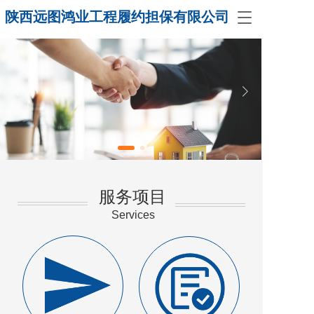
陕西远图鸿业工程履约担保有限公司
T
o
g
g
l
e
n
a
v
i
g
a
t
服务项目
i
o
Services
n